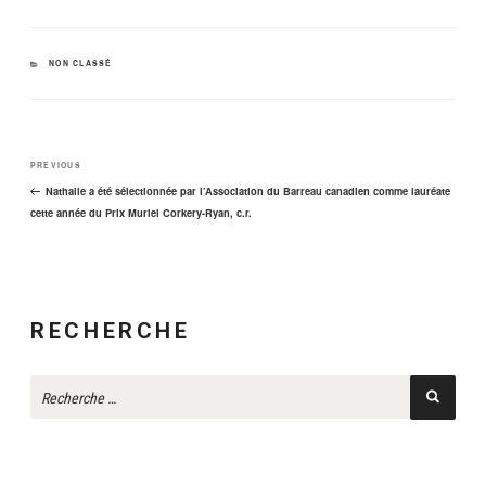
CATEGORIES
NON CLASSÉ
PREVIOUS
Previous
Navigation
Post
Nathalie a été sélectionnée par l’Association du Barreau canadien comme lauréate
de
cette année du Prix Muriel Corkery-Ryan, c.r.
l’article
RECHERCHE
Searc
Sea
for: